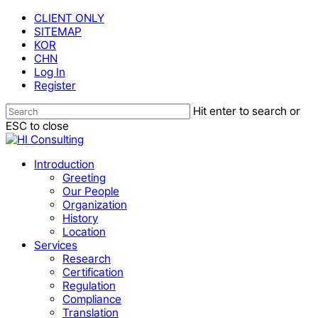
Skip
CLIENT ONLY
to
SITEMAP
main
KOR
content
CHN
Log In
Register
Hit enter to search or
ESC to close
Close
Search
Menu
Introduction
Greeting
Our People
Organization
History
Location
Services
Research
Certification
Regulation
Compliance
Translation