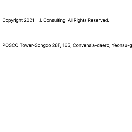
Copyright 2021 H.I. Consulting. All Rights Reserved.​
POSCO Tower-Songdo 28F, 165, Convensia-daero, Yeonsu-gu
Close
Introduction
Menu
Greeting
Our People
Organization
History
Location
Services
Research
Certification
Regulation
Compliance