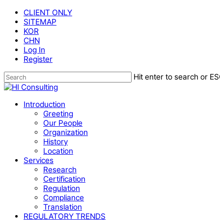
Skip
CLIENT ONLY
to
SITEMAP
main
KOR
content
CHN
Log In
Register
Hit enter to search or ES
Close
Search
Menu
Introduction
Greeting
Our People
Organization
History
Location
Services
Research
Certification
Regulation
Compliance
Translation
REGULATORY TRENDS