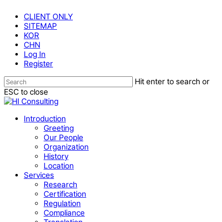
Skip
CLIENT ONLY
to
SITEMAP
main
KOR
content
CHN
Log In
Register
Hit enter to search or
ESC to close
Close
Search
Menu
Introduction
Greeting
Our People
Organization
History
Location
Services
Research
Certification
Regulation
Compliance