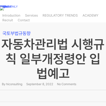
Skip
CLIENT ONLY
SITEMAP
KOR
CHN
Log In
Register
to
main
Introduction
Services
REGULATORY TRENDS
ACADEMY
Recruit
Contact
content
국토부
법규동향
자동차관리법 시행규
칙 일부개정령안 입
법예고
By
hiconsulting
September 8, 2022
No Comments