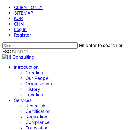
Skip
CLIENT ONLY
to
SITEMAP
main
KOR
content
CHN
Log In
Register
Hit enter to search or
ESC to close
Close
Search
Menu
Introduction
Greeting
Our People
Organization
History
Location
Services
Research
Certification
Regulation
Compliance
Translation