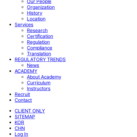
Our People
Organization
History
Location
Services
Research
Certification
Regulation
Compliance
Translation
REGULATORY TRENDS
News
ACADEMY
About Academy
Curriculum
Instructors
Recruit
Contact
CLIENT ONLY
SITEMAP
KOR
CHN
Log In