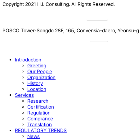
Copyright 2021 H.I. Consulting. All Rights Reserved.​
Privacy
POSCO Tower-Songdo 28F, 165, Convensia-daero, Yeonsu-gu
Drive
Close
Introduction
Menu
Greeting
Our People
Organization
History
Location
Services
Research
Certification
Regulation
Compliance
Translation
REGULATORY TRENDS
News