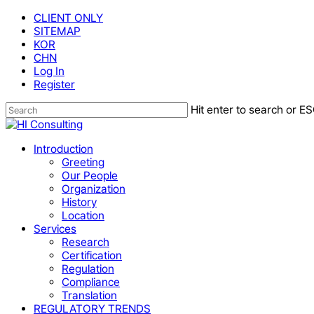
Skip
CLIENT ONLY
to
SITEMAP
main
KOR
content
CHN
Log In
Register
Hit enter to search or ES
Close
Search
Menu
Introduction
Greeting
Our People
Organization
History
Location
Services
Research
Certification
Regulation
Compliance
Translation
REGULATORY TRENDS