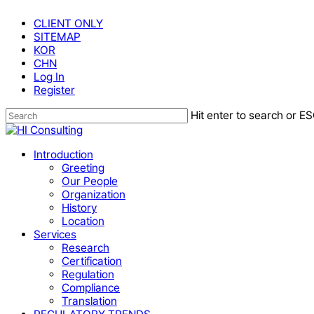
Skip
CLIENT ONLY
to
SITEMAP
main
KOR
content
CHN
Log In
Register
Hit enter to search or ES
Close
Search
Menu
Introduction
Greeting
Our People
Organization
History
Location
Services
Research
Certification
Regulation
Compliance
Translation