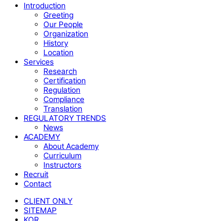
Close
Introduction
Menu
Greeting
Our People
Organization
History
Location
Services
Research
Certification
Regulation
Compliance
Translation
REGULATORY TRENDS
News
ACADEMY
About Academy
Curriculum
Instructors
Recruit
Contact
CLIENT ONLY
SITEMAP
KOR