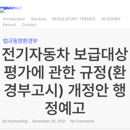
Skip
CLIENT ONLY
SITEMAP
KOR
CHN
Log In
Register
to
main
Introduction
Services
REGULATORY TRENDS
ACADEMY
Recruit
Contact
content
법규동향
환경부
전기자동차 보급대상
평가에 관한 규정(환
경부고시) 개정안 행
정예고
By
hiconsulting
November 26, 2021
No Comments