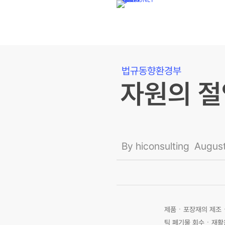
CLIENT ONLY
SITEMAP
KOR
CHN
Log In
Register
Skip
to
main
content
법규동향
환경부
자원의 절
By
hiconsulting
August
제품ㆍ포장재의 제조ㆍ
틱 폐기물 회수ㆍ재활용